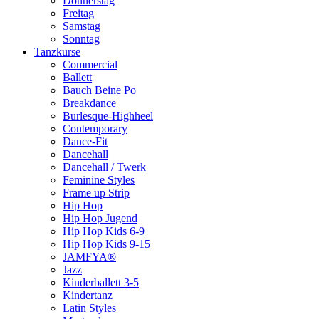
Donnerstag
Freitag
Samstag
Sonntag
Tanzkurse
Commercial
Ballett
Bauch Beine Po
Breakdance
Burlesque-Highheel
Contemporary
Dance-Fit
Dancehall
Dancehall / Twerk
Feminine Styles
Frame up Strip
Hip Hop
Hip Hop Jugend
Hip Hop Kids 6-9
Hip Hop Kids 9-15
JAMFYA®
Jazz
Kinderballett 3-5
Kindertanz
Latin Styles