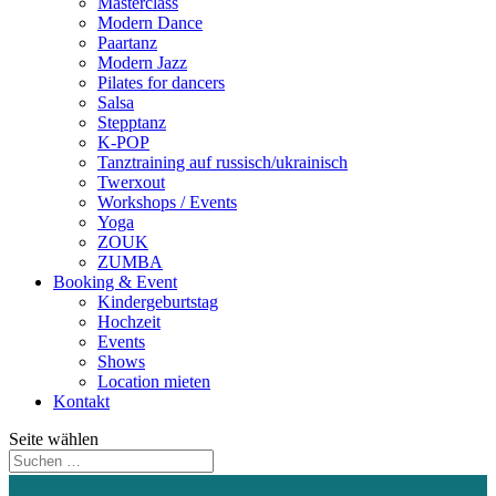
Masterclass
Modern Dance
Paartanz
Modern Jazz
Pilates for dancers
Salsa
Stepptanz
K-POP
Tanztraining auf russisch/ukrainisch
Twerxout
Workshops / Events
Yoga
ZOUK
ZUMBA
Booking & Event
Kindergeburtstag
Hochzeit
Events
Shows
Location mieten
Kontakt
Seite wählen