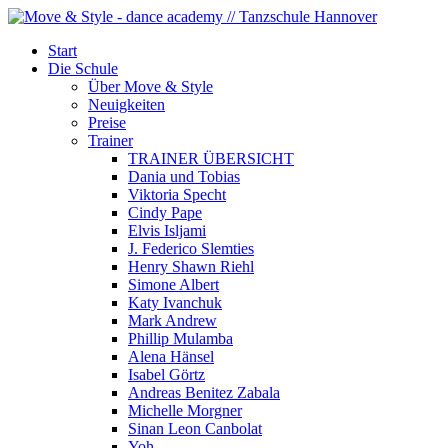
Start
Die Schule
Über Move & Style
Neuigkeiten
Preise
Trainer
TRAINER ÜBERSICHT
Dania und Tobias
Viktoria Specht
Cindy Pape
Elvis Isljami
J. Federico Slemties
Henry Shawn Riehl
Simone Albert
Katy Ivanchuk
Mark Andrew
Phillip Mulamba
Alena Hänsel
Isabel Görtz
Andreas Benitez Zabala
Michelle Morgner
Sinan Leon Canbolat
Yoh