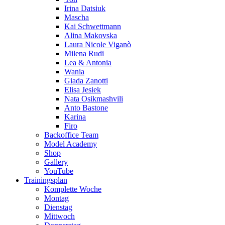
Irina Datsiuk
Mascha
Kai Schwettmann
Alina Makovska
Laura Nicole Viganò
Milena Rudi
Lea & Antonia
Wania
Giada Zanotti
Elisa Jesiek
Nata Osikmashvili
Anto Bastone
Karina
Firo
Backoffice Team
Model Academy
Shop
Gallery
YouTube
Trainingsplan
Komplette Woche
Montag
Dienstag
Mittwoch