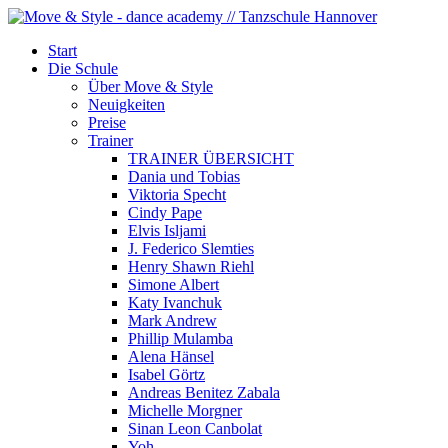
Start
Die Schule
Über Move & Style
Neuigkeiten
Preise
Trainer
TRAINER ÜBERSICHT
Dania und Tobias
Viktoria Specht
Cindy Pape
Elvis Isljami
J. Federico Slemties
Henry Shawn Riehl
Simone Albert
Katy Ivanchuk
Mark Andrew
Phillip Mulamba
Alena Hänsel
Isabel Görtz
Andreas Benitez Zabala
Michelle Morgner
Sinan Leon Canbolat
Yoh