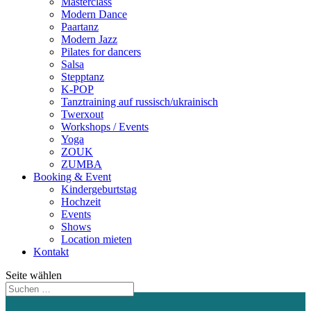
Masterclass
Modern Dance
Paartanz
Modern Jazz
Pilates for dancers
Salsa
Stepptanz
K-POP
Tanztraining auf russisch/ukrainisch
Twerxout
Workshops / Events
Yoga
ZOUK
ZUMBA
Booking & Event
Kindergeburtstag
Hochzeit
Events
Shows
Location mieten
Kontakt
Seite wählen