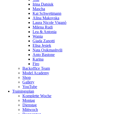
Irina Datsiuk
Mascha
Kai Schwettmann
Alina Makovska
Laura Nicole Viganò
Milena Rudi
Lea & Antonia
Wania
Giada Zanotti
Elisa Jesiek
Nata Osikmashvili
Anto Bastone
Karina
Firo
Backoffice Team
Model Academy
Shop
Gallery
YouTube
Trainingsplan
Komplette Woche
Montag
Dienstag
Mittwoch