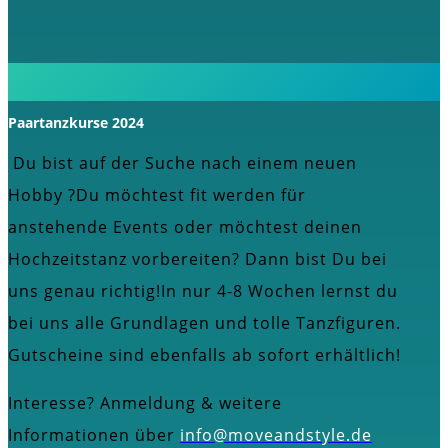
Paartanzkurse 2024
Du bist auf der Suche nach einem neuen
Hobby ?Du möchtest fit werden für
anstehende Events oder möchtest deinen
Hochzeitstanz vorbereiten? Dann bist Du bei
uns genau richtig!In nur 4-8 Wochen lernst du
bei uns alle Grundlagen und tolle Tanzfiguren.
Gutscheine sind ebenfalls ab sofort erhältlich!
Interesse? Anmeldung & weitere
Informationen über
info@moveandstyle.de