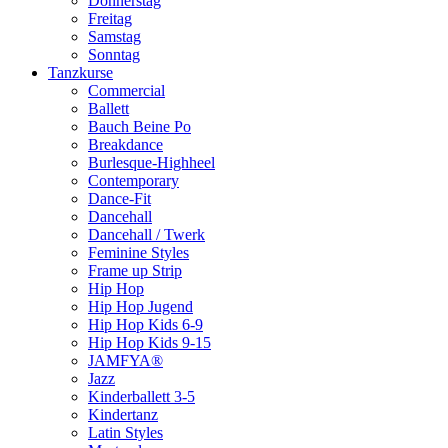
Donnerstag
Freitag
Samstag
Sonntag
Tanzkurse
Commercial
Ballett
Bauch Beine Po
Breakdance
Burlesque-Highheel
Contemporary
Dance-Fit
Dancehall
Dancehall / Twerk
Feminine Styles
Frame up Strip
Hip Hop
Hip Hop Jugend
Hip Hop Kids 6-9
Hip Hop Kids 9-15
JAMFYA®
Jazz
Kinderballett 3-5
Kindertanz
Latin Styles